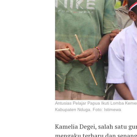
Antusias Pelajar Papua Ikuti Lomba Keme
Kabupaten Nduga. Foto: Istimewa
Kamelia Degei, salah satu gu
mengaku terharu dan senang 