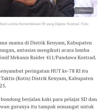
Perbesar
kuti Lomba Kemerdekaan RI yang Digelar Kostrad. Foto:
ama-mama di Distrik Kenyam, Kabupaten
ungan, antusias mengikuti acara lomba
Yonif Mekanis Raider 411/Pandawa Kostrad.
enyambut peringatan HUT ke-78 RI itu
Taktis (Kotis) Distrik Kenyam, Kabupaten
23.
-bondong berjalan kaki para pelajar SD dan
ewan gurunya itu tampak semangat untuk