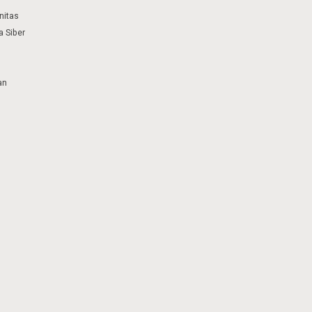
nitas
 Siber
an