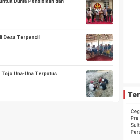
untuk Dunia Pendidikan dan
i Desa Terpencil
di Tojo Una-Una Terputus
Ter
Ceg
Pra
Sul
Per