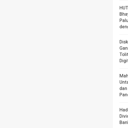
HUT
Bha
Pal
den
Dis
Gan
Toli
Digi
Mah
Unt
dan
Pan
Had
Div
Ban