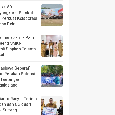
 ke-80
yangkara, Pemkot
u Perkuat Kolaborasi
gan Polri
kominfosantik Palu
deng SMKN 1
toli Siapkan Talenta
tal
asiswa Geografi
ad Petakan Potensi
 Tantangan
galasiang
ianto Rasyid Terima
iden dan CSR dari
k Sulteng