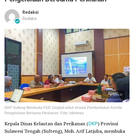
Redaksi
Redaksi
Perbesar
DKP Sulteng Membuka FGD Singkat untuk Inisiasi Pembentukan Komite
Pengelolaan Bersama Perikanan. Foto: Istimewa
Kepala Dinas Kelautan dan Perikanan (
DKP
) Provinsi
Sulawesi Tengah (Sulteng), Moh. Arif Latjuba, membuka