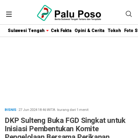
Sulawesi Tengah
Cek Fakta
Opini & Cerita
Tokoh
Foto S
BISNIS
· 27 Jun 2024
18:46
WITA
·
kurang dari 1 menit
DKP Sulteng Buka FGD Singkat untuk
Inisiasi Pembentukan Komite
Pengelolaan Bersama Perikanan