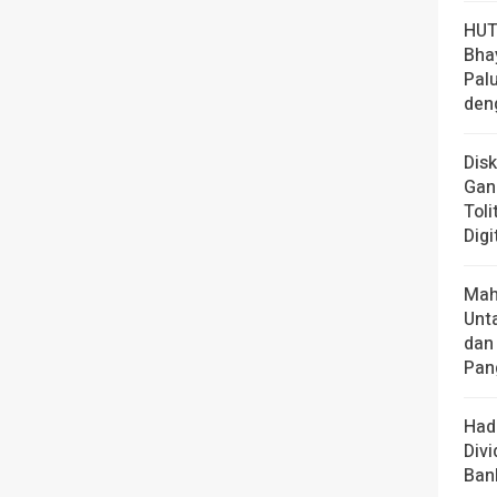
HUT
Bha
Pal
den
Dis
Gan
Toli
Digi
Mah
Unt
dan
Pan
Had
Div
Ban