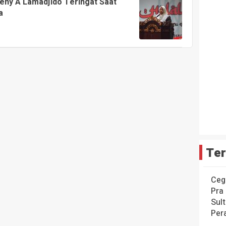
eny A Lamadjido Teringat Saat
a
Ter
Ceg
Pra
Sul
Per