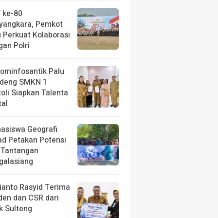
 ke-80
yangkara, Pemkot
u Perkuat Kolaborasi
gan Polri
kominfosantik Palu
deng SMKN 1
toli Siapkan Talenta
tal
asiswa Geografi
ad Petakan Potensi
 Tantangan
galasiang
ianto Rasyid Terima
iden dan CSR dari
k Sulteng