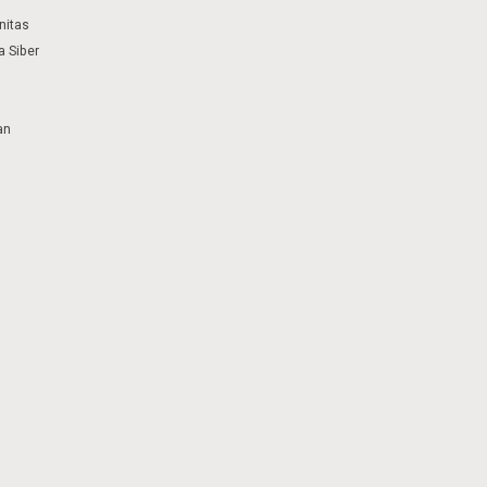
nitas
 Siber
an