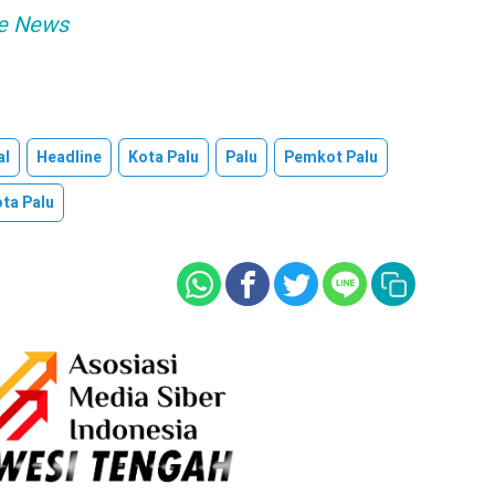
e News
al
Headline
Kota Palu
Palu
Pemkot Palu
ota Palu