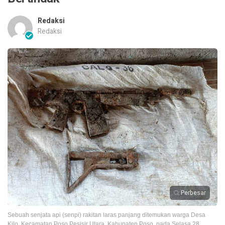
Redaksi
Redaksi
Perbesar
Sebuah senjata api (senpi) rakitan laras panjang ditemukan warga Desa
Kilo, Kecamatan Poso Pesisir Utara, Kabupaten Poso, pada Selasa 28,