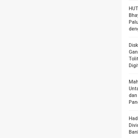
HUT
Bha
Pal
den
Dis
Gan
Toli
Digi
Mah
Unt
dan
Pan
Had
Div
Ban