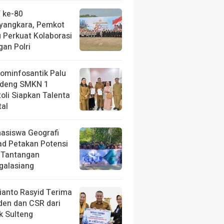
 ke-80
yangkara, Pemkot
u Perkuat Kolaborasi
gan Polri
kominfosantik Palu
deng SMKN 1
toli Siapkan Talenta
tal
asiswa Geografi
ad Petakan Potensi
 Tantangan
galasiang
ianto Rasyid Terima
iden dan CSR dari
k Sulteng