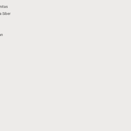
nitas
 Siber
an