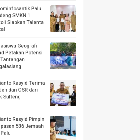
kominfosantik Palu
deng SMKN 1
toli Siapkan Talenta
tal
asiswa Geografi
ad Petakan Potensi
 Tantangan
galasiang
ianto Rasyid Terima
iden dan CSR dari
k Sulteng
ianto Rasyid Pimpin
epasan 536 Jemaah
 Palu