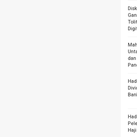
Dis
Gan
Toli
Digi
Mah
Unt
dan
Pan
Had
Div
Ban
Had
Pel
Haji