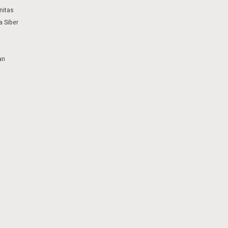
nitas
 Siber
an