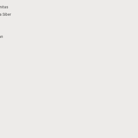
nitas
 Siber
an