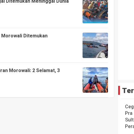
gai Ditemukan Meninggal Dunia
t Morowali Ditemukan
ran Morowali: 2 Selamat, 3
Ter
Ceg
Pra
Sul
Per