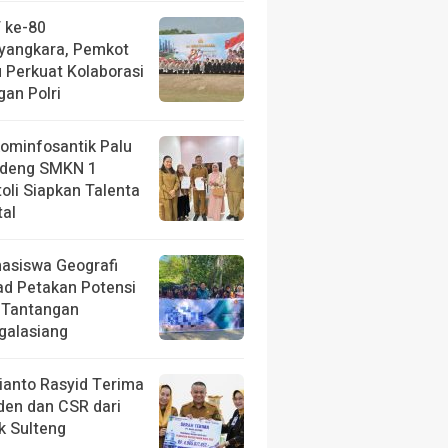
 ke-80
yangkara, Pemkot
u Perkuat Kolaborasi
gan Polri
kominfosantik Palu
deng SMKN 1
toli Siapkan Talenta
tal
asiswa Geografi
ad Petakan Potensi
 Tantangan
galasiang
ianto Rasyid Terima
iden dan CSR dari
k Sulteng