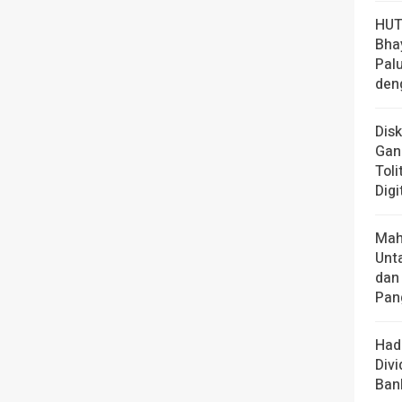
HUT
Bha
Pal
den
Dis
Gan
Toli
Digi
Mah
Unt
dan
Pan
Had
Div
Ban