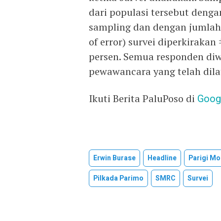
dari populasi tersebut denga
sampling dan dengan jumlah 
of error) survei diperkiraka
persen. Semua responden di
pewawancara yang telah dila
Ikuti Berita PaluPoso di
Goog
Erwin Burase
Headline
Parigi M
Pilkada Parimo
SMRC
Survei