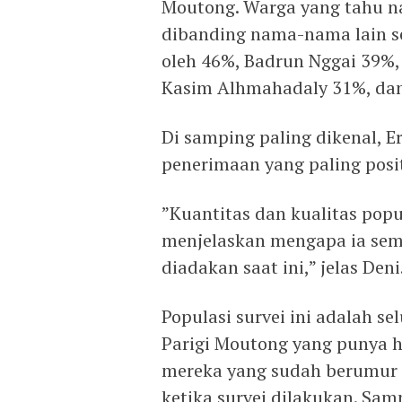
Moutong. Warga yang tahu na
dibanding nama-nama lain se
oleh 46%, Badrun Nggai 39%
Kasim Alhmahadaly 31%, da
Di samping paling dikenal, E
penerimaan yang paling posit
”Kuantitas dan kualitas popul
menjelaskan mengapa ia seme
diadakan saat ini,” jelas Deni
Populasi survei ini adalah s
Parigi Moutong yang punya h
mereka yang sudah berumur 
ketika survei dilakukan. Sam