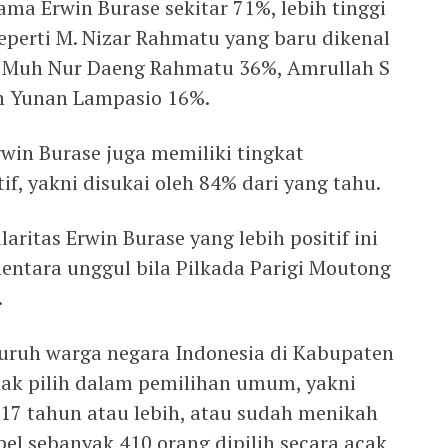
ma Erwin Burase sekitar 71%, lebih tinggi
perti M. Nizar Rahmatu yang baru dikenal
, Muh Nur Daeng Rahmatu 36%, Amrullah S
n Yunan Lampasio 16%.
rwin Burase juga memiliki tingkat
if, yakni disukai oleh 84% dari yang tahu.
aritas Erwin Burase yang lebih positif ini
ntara unggul bila Pilkada Parigi Moutong
.
eluruh warga negara Indonesia di Kabupaten
ak pilih dalam pemilihan umum, yakni
17 tahun atau lebih, atau sudah menikah
pel sebanyak 410 orang dipilih secara acak