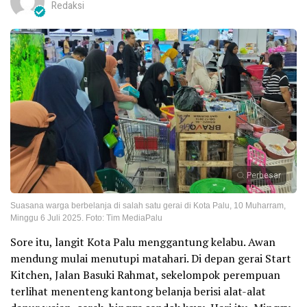
Redaksi
Perbesar
Suasana warga berbelanja di salah satu gerai di Kota Palu, 10 Muharram,
Minggu 6 Juli 2025. Foto: Tim MediaPalu
Sore itu, langit Kota Palu menggantung kelabu. Awan
mendung mulai menutupi matahari. Di depan gerai Start
Kitchen, Jalan Basuki Rahmat, sekelompok perempuan
terlihat menenteng kantong belanja berisi alat-alat