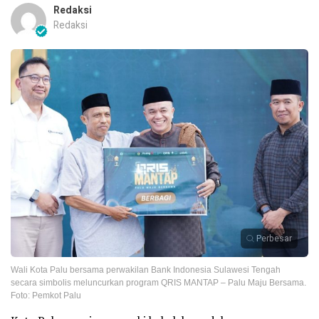
Redaksi
Redaksi
Perbesar
Wali Kota Palu bersama perwakilan Bank Indonesia Sulawesi Tengah
secara simbolis meluncurkan program QRIS MANTAP – Palu Maju Bersama.
Foto: Pemkot Palu