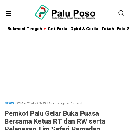
Sulawesi Tengah
Cek Fakta
Opini & Cerita
Tokoh
Foto S
NEWS
· 22 Mar 2024
22:39
WITA
·
kurang dari 1 menit
Pemkot Palu Gelar Buka Puasa
Bersama Ketua RT dan RW serta
Pelepasan Tim Safari Ramadan