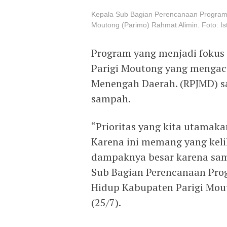
Kepala Sub Bagian Perencanaan Program
Moutong (Parimo) Rahmat Alimin. Foto: I
Program yang menjadi fokus
Parigi Moutong yang menga
Menengah Daerah. (RPJMD) sa
sampah.
“Prioritas yang kita utamak
Karena ini memang yang kel
dampaknya besar karena sam
Sub Bagian Perencanaan Pro
Hidup Kabupaten Parigi Mout
(25/7).