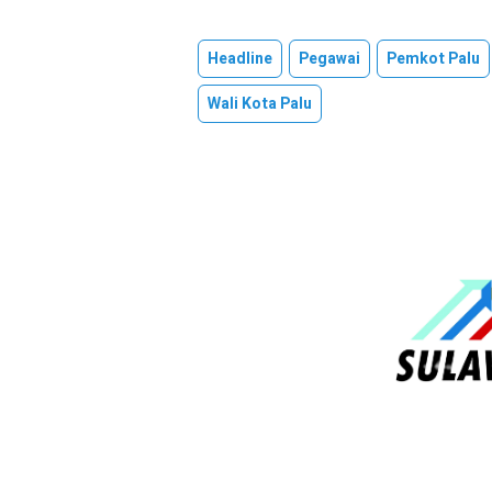
Headline
Pegawai
Pemkot Palu
Wali Kota Palu