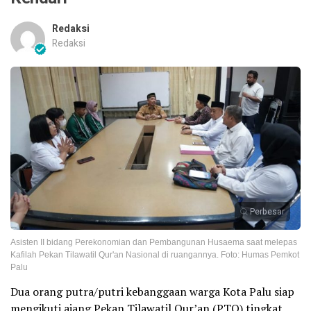
Redaksi
Redaksi
Perbesar
Asisten II bidang Perekonomian dan Pembangunan Husaema saat melepas
Kafilah Pekan Tilawatil Qur'an Nasional di ruangannya. Foto: Humas Pemkot
Palu
Dua orang putra/putri kebanggaan warga Kota Palu siap
mengikuti ajang Pekan Tilawatil Qur’an (PTQ) tingkat