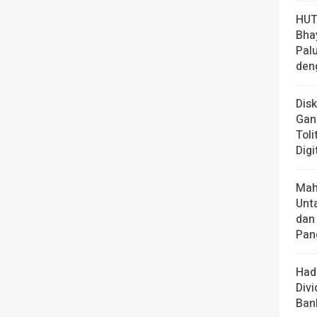
HUT
Bha
Pal
den
Dis
Gan
Toli
Digi
Mah
Unt
dan
Pan
Had
Div
Ban