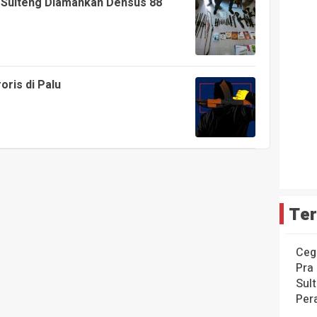
i Sulteng Diamankan Densus 88
ris di Palu
Ter
Ceg
Pra
Sul
Per