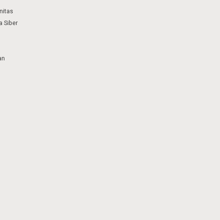
nitas
 Siber
an