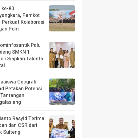
 ke-80
yangkara, Pemkot
u Perkuat Kolaborasi
gan Polri
kominfosantik Palu
deng SMKN 1
toli Siapkan Talenta
tal
asiswa Geografi
ad Petakan Potensi
 Tantangan
galasiang
ianto Rasyid Terima
iden dan CSR dari
k Sulteng