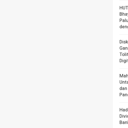
HUT
Bha
Pal
den
Dis
Gan
Toli
Digi
Mah
Unt
dan
Pan
Had
Div
Ban