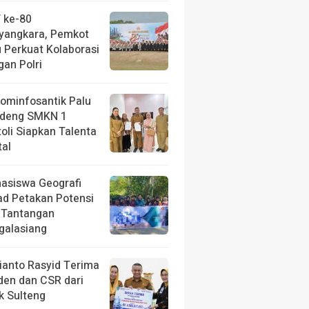
 ke-80
yangkara, Pemkot
u Perkuat Kolaborasi
gan Polri
kominfosantik Palu
deng SMKN 1
toli Siapkan Talenta
tal
asiswa Geografi
ad Petakan Potensi
 Tantangan
galasiang
ianto Rasyid Terima
iden dan CSR dari
k Sulteng