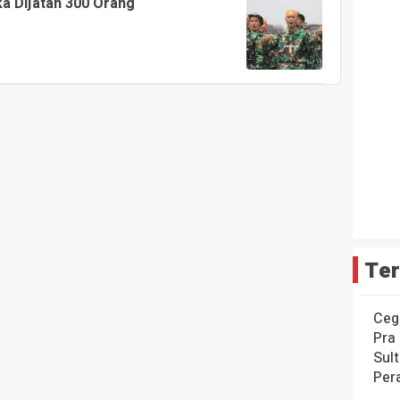
a Dijatah 300 Orang
Ter
Ceg
Pra
Sul
Per