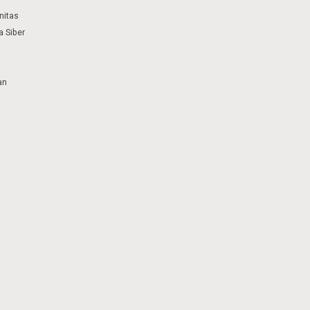
nitas
 Siber
an