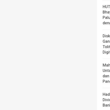
HUT
Bha
Pal
den
Dis
Gan
Toli
Digi
Mah
Unt
dan
Pan
Had
Div
Ban