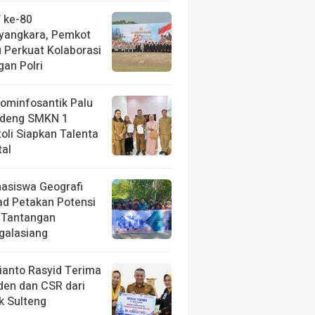
 ke-80
yangkara, Pemkot
u Perkuat Kolaborasi
gan Polri
kominfosantik Palu
deng SMKN 1
toli Siapkan Talenta
tal
asiswa Geografi
ad Petakan Potensi
 Tantangan
galasiang
ianto Rasyid Terima
iden dan CSR dari
k Sulteng