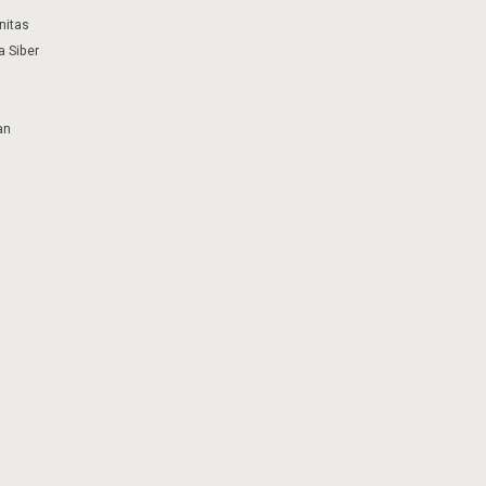
nitas
 Siber
an