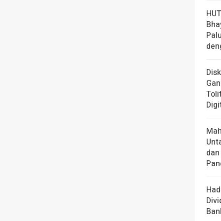
HUT
Bha
Pal
den
Dis
Gan
Toli
Digi
Mah
Unt
dan
Pan
Had
Div
Ban