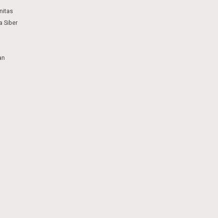
nitas
 Siber
an