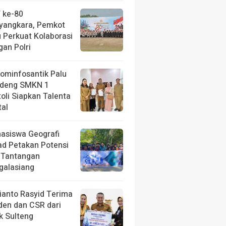
 ke-80
yangkara, Pemkot
u Perkuat Kolaborasi
gan Polri
kominfosantik Palu
deng SMKN 1
toli Siapkan Talenta
tal
asiswa Geografi
ad Petakan Potensi
 Tantangan
galasiang
ianto Rasyid Terima
iden dan CSR dari
k Sulteng