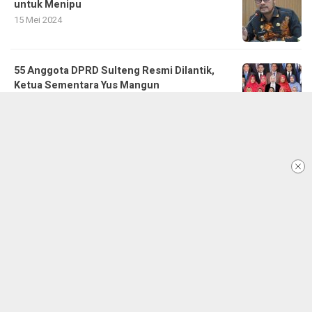
untuk Menipu
15 Mei 2024
55 Anggota DPRD Sulteng Resmi Dilantik,
Ketua Sementara Yus Mangun
25 September 2024
Jalan Kebun Kopi Buka Tutup, Ini Jadwal
Lengkapnya
28 Juni 2025
Pendiri Alkhairaat Sayyid Idrus Bin Salim Al
Jufri Kembali Diusulkan Jadi Pahlawan
Nasional
29 Maret 2023