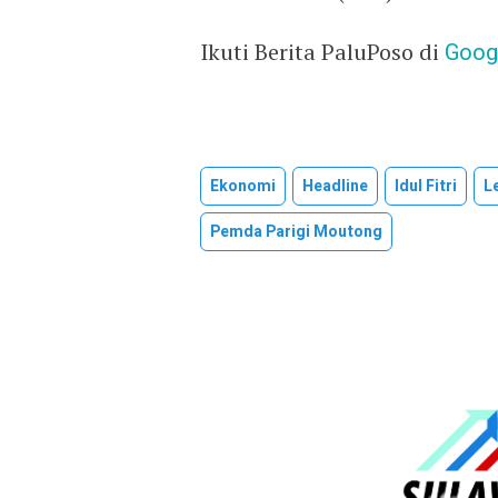
Ikuti Berita PaluPoso di
Goog
Ekonomi
Headline
Idul Fitri
L
Pemda Parigi Moutong