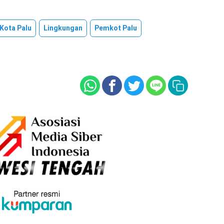
Kota Palu
Lingkungan
Pemkot Palu