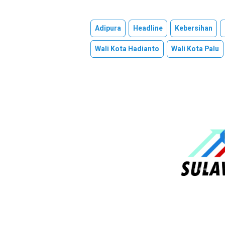
Adipura
Headline
Kebersihan
Wali Kota Hadianto
Wali Kota Palu