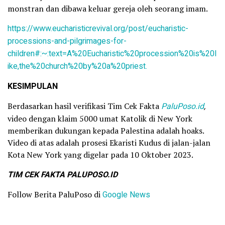
monstran dan dibawa keluar gereja oleh seorang imam.
https://www.eucharisticrevival.org/post/eucharistic-
processions-and-pilgrimages-for-
children#:~:text=A%20Eucharistic%20procession%20is%20l
ike,the%20church%20by%20a%20priest.
KESIMPULAN
Berdasarkan hasil verifikasi Tim Cek Fakta
PaluPoso.id
,
video dengan klaim 5000 umat Katolik di New York
memberikan dukungan kepada Palestina adalah hoaks.
Video di atas adalah prosesi Ekaristi Kudus di jalan-jalan
Kota New York yang digelar pada 10 Oktober 2023.
TIM CEK FAKTA PALUPOSO.ID
Follow Berita PaluPoso di
Google News