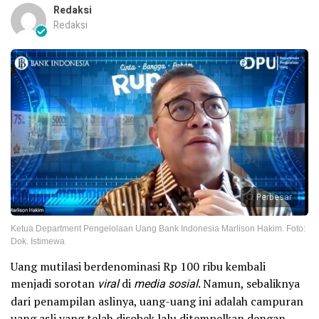
Redaksi
Redaksi
Perbesar
Ketua Department Pengelolaan Uang Bank Indonesia Marlison Hakim. Foto:
Dok. Istimewa
Uang mutilasi berdenominasi Rp 100 ribu kembali
menjadi sorotan
viral
di
media sosial
. Namun, sebaliknya
dari penampilan aslinya, uang-uang ini adalah campuran
uang asli yang telah disobek lalu ditempelkan dengan