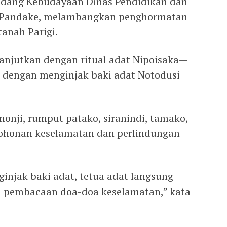
Bidang Kebudayaan Dinas Pendidikan dan
 Pandake, melambangkan penghormatan
anah Parigi.
dilanjutkan dengan ritual adat Nipoisaka—
 dengan menginjak baki adat Notodusi
gamonji, rumput patako, siranindi, tamako,
ohonan keselamatan dan perlindungan
injak baki adat, tetua adat langsung
u pembacaan doa-doa keselamatan,” kata