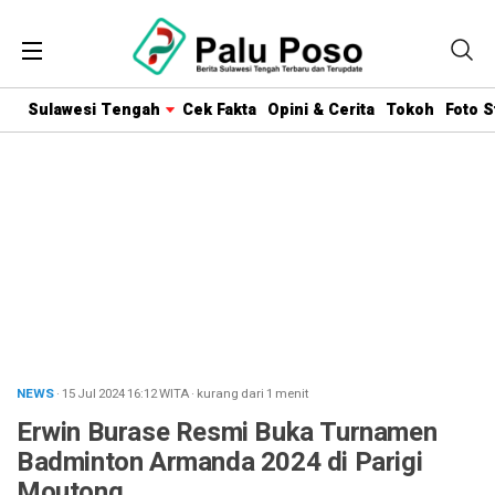
Sulawesi Tengah
Cek Fakta
Opini & Cerita
Tokoh
Foto S
NEWS
· 15 Jul 2024
16:12
WITA
·
kurang dari 1 menit
Erwin Burase Resmi Buka Turnamen
Badminton Armanda 2024 di Parigi
Moutong