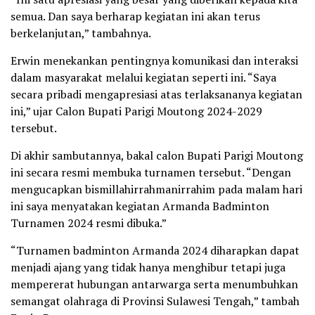
semua. Dan saya berharap kegiatan ini akan terus
berkelanjutan,” tambahnya.
Erwin menekankan pentingnya komunikasi dan interaksi
dalam masyarakat melalui kegiatan seperti ini. “Saya
secara pribadi mengapresiasi atas terlaksananya kegiatan
ini,” ujar Calon Bupati Parigi Moutong 2024-2029
tersebut.
Di akhir sambutannya, bakal calon Bupati Parigi Moutong
ini secara resmi membuka turnamen tersebut. “Dengan
mengucapkan bismillahirrahmanirrahim pada malam hari
ini saya menyatakan kegiatan Armanda Badminton
Turnamen 2024 resmi dibuka.”
“Turnamen badminton Armanda 2024 diharapkan dapat
menjadi ajang yang tidak hanya menghibur tetapi juga
mempererat hubungan antarwarga serta menumbuhkan
semangat olahraga di Provinsi Sulawesi Tengah,” tambah