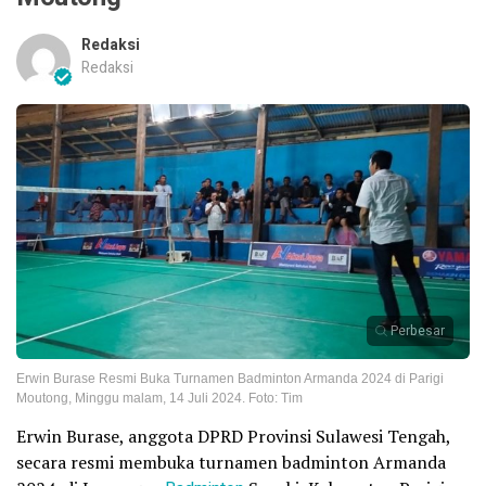
Redaksi
Redaksi
Perbesar
Erwin Burase Resmi Buka Turnamen Badminton Armanda 2024 di Parigi
Moutong, Minggu malam, 14 Juli 2024. Foto: Tim
Erwin Burase, anggota DPRD Provinsi Sulawesi Tengah,
secara resmi membuka turnamen badminton Armanda