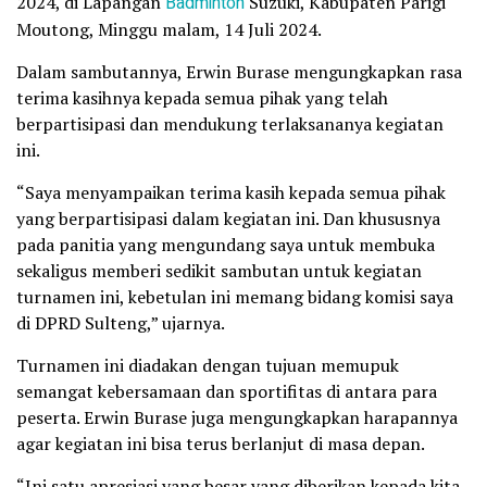
2024, di Lapangan
Badminton
Suzuki, Kabupaten Parigi
Moutong, Minggu malam, 14 Juli 2024.
Dalam sambutannya, Erwin Burase mengungkapkan rasa
terima kasihnya kepada semua pihak yang telah
berpartisipasi dan mendukung terlaksananya kegiatan
ini.
“Saya menyampaikan terima kasih kepada semua pihak
yang berpartisipasi dalam kegiatan ini. Dan khususnya
pada panitia yang mengundang saya untuk membuka
sekaligus memberi sedikit sambutan untuk kegiatan
turnamen ini, kebetulan ini memang bidang komisi saya
di DPRD Sulteng,” ujarnya.
Turnamen ini diadakan dengan tujuan memupuk
semangat kebersamaan dan sportifitas di antara para
peserta. Erwin Burase juga mengungkapkan harapannya
agar kegiatan ini bisa terus berlanjut di masa depan.
“Ini satu apresiasi yang besar yang diberikan kepada kita