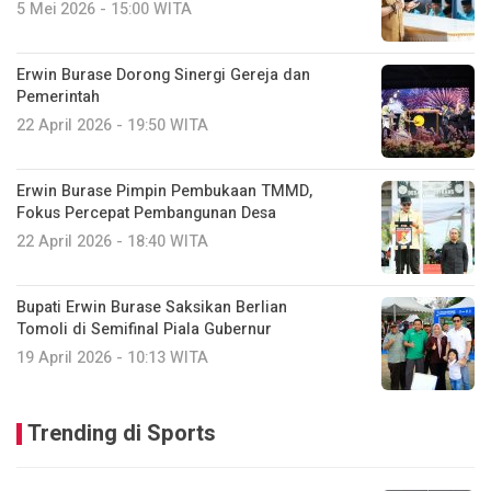
5 Mei 2026 - 15:00 WITA
Erwin Burase Dorong Sinergi Gereja dan
Pemerintah
22 April 2026 - 19:50 WITA
Erwin Burase Pimpin Pembukaan TMMD,
Fokus Percepat Pembangunan Desa
22 April 2026 - 18:40 WITA
Bupati Erwin Burase Saksikan Berlian
Tomoli di Semifinal Piala Gubernur
19 April 2026 - 10:13 WITA
Trending di Sports