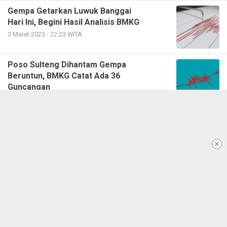
Gempa Getarkan Luwuk Banggai
Hari Ini, Begini Hasil Analisis BMKG
3 Maret 2023 - 22:23 WITA
Poso Sulteng Dihantam Gempa
Beruntun, BMKG Catat Ada 36
Guncangan
27 Februari 2023 - 19:43 WITA
Gempa Bumi Magnitudo 4,8 di Teluk
Tomini, Terasa hingga Banggai Laut
6 Desember 2022 - 17:26 WITA
Gempa Bumi 4,1 Magnitudo
Guncang Morowali
27 Januari 2022 - 07:05 WITA